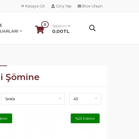
Kasaya Git
Giriş Yap
Bize Ulaşın
0
E
Sepetim
0,00TL
UARLARI
li Şömine
Sırala
45
dirim
%25 İndirim