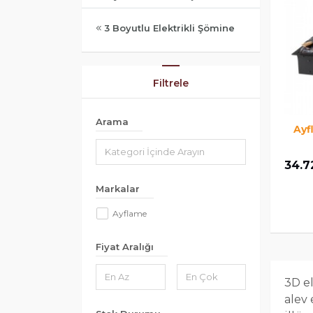
3 Boyutlu Elektrikli Şömine
Filtrele
Arama
Ayf
34.7
Markalar
Ayflame
Fiyat Aralığı
3D el
alev 