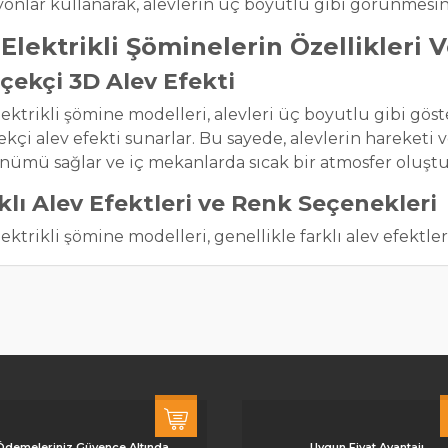
yonlar kullanarak, alevlerin üç boyutlu gibi görünmesini
Elektrikli Şöminelerin Özellikleri 
çekçi 3D Alev Efekti
ektrikli şömine modelleri, alevleri üç boyutlu gibi göst
kçi alev efekti sunarlar. Bu sayede, alevlerin hareketi 
nümü sağlar ve iç mekanlarda sıcak bir atmosfer oluştu
klı Alev Efektleri ve Renk Seçenekleri
ektrikli şömine modelleri, genellikle farklı alev efektle
nıcılar, tercih ettikleri alev efektini ve alev rengini se
arına uygun hale getirebilirler.
tma Özellikleri
3D elektrikli şömine modeli, ısıtma özelliği de sunar. Is
rabilir ve odanın rahat bir şekilde ısınmasını sağlayabilir
ostat veya uzaktan kumanda ile ayarlamak mümkündü
ay Kurulum ve Kullanım
Ödemeleriniz Güvence Altında
Uygun Fiyat Avantajı