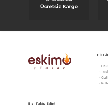
Ücretsiz Kargo
3D el
veya
kalk
alev 
Güv
Elekt
sunar
rahat
BİLGİ
3D el
· Hak
ve ko
· Tesl
gerçe
· Gizl
· Kull
Bizi Takip Edin!