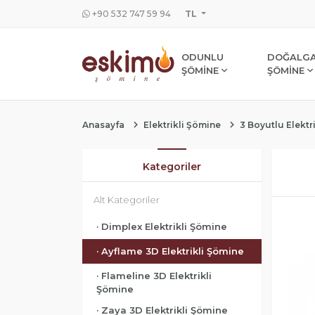
+90 532 747 59 94
TL
ODUNLU
DOĞALGA
ŞÖMİNE
ŞÖMİNE
Anasayfa
Elektrikli Şömine
3 Boyutlu Elektr
Kategoriler
Alt Kategoriler
· Dimplex Elektrikli Şömine
· Ayflame 3D Elektrikli Şömine
· Flameline 3D Elektrikli
Şömine
· Zaya 3D Elektrikli Şömine