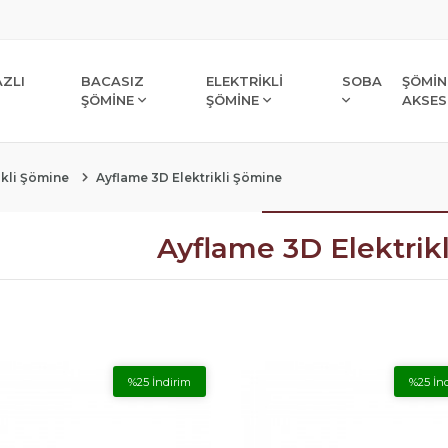
ZLI
BACASIZ
ELEKTRİKLİ
SOBA
ŞÖMİN
ŞÖMİNE
ŞÖMİNE
AKSES
ikli Şömine
Ayflame 3D Elektrikli Şömine
Ayflame 3D Elektrik
%25 İndirim
%25 İn