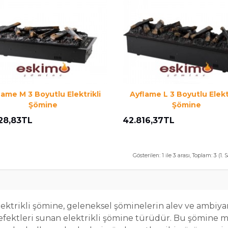
lame M 3 Boyutlu Elektrikli
Ayflame L 3 Boyutlu Elektr
Şömine
Şömine
28,83TL
42.816,37TL
Gösterilen: 1 ile 3 arası, Toplam: 3 (1. 
ektrikli şömine, geleneksel şöminelerin alev ve ambiyan
efektleri sunan elektrikli şömine türüdür. Bu şömine mo