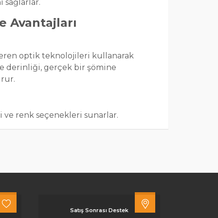
 sağlarlar.
Ve Avantajları
eren optik teknolojileri kullanarak
ve derinliği, gerçek bir şömine
rur.
ri ve renk seçenekleri sunarlar.
çebilirler, böylece şömineyi dekorasyon
ıtma seçeneği ile oda sıcaklığını
siniz. Isıtma seviyesini genellikle
r.
Satış Sonrası Destek