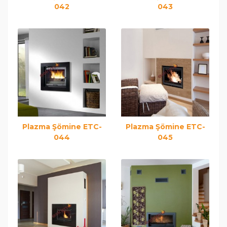
042
043
Plazma Şömine ETC-
Plazma Şömine ETC-
044
045