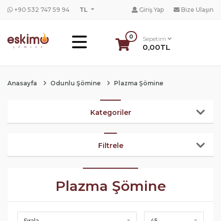
+90 532 747 59 94
TL
Giriş Yap
Bize Ulaşın
0
Sepetim
0,00TL
Anasayfa
Odunlu Şömine
Plazma Şömine
Kategoriler
Filtrele
Plazma Şömine
Sırala
45