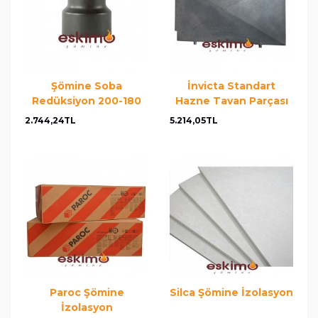
Şömine Soba
İnvicta Standart
Redüksiyon 200-180
Hazne Tavan Parçası
2.744,24TL
5.214,05TL
Paroc Şömine
Silca Şömine İzolasyon
İzolasyon