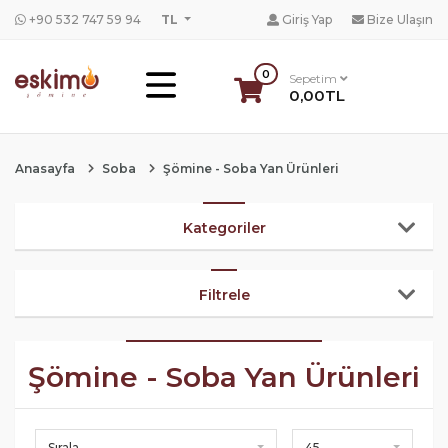
+90 532 747 59 94
TL
Giriş Yap
Bize Ulaşın
0
Sepetim
0,00TL
Anasayfa
Soba
Şömine - Soba Yan Ürünleri
Kategoriler
Filtrele
Şömine - Soba Yan Ürünleri
Sırala
45