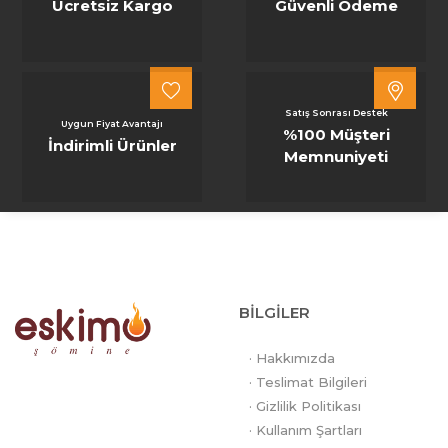
Ücretsiz Kargo
Güvenli Ödeme
Satış Sonrası Destek
Uygun Fiyat Avantajı
%100 Müşteri
İndirimli Ürünler
Memnuniyeti
BİLGİLER
· Hakkımızda
· Teslimat Bilgileri
· Gizlilik Politikası
· Kullanım Şartları