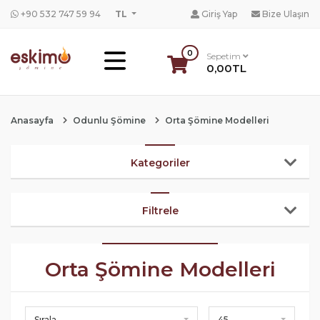
+90 532 747 59 94
TL
Giriş Yap
Bize Ulaşın
0
Sepetim
0,00TL
Anasayfa
Odunlu Şömine
Orta Şömine Modelleri
Kategoriler
Filtrele
Orta Şömine Modelleri
Sırala
45