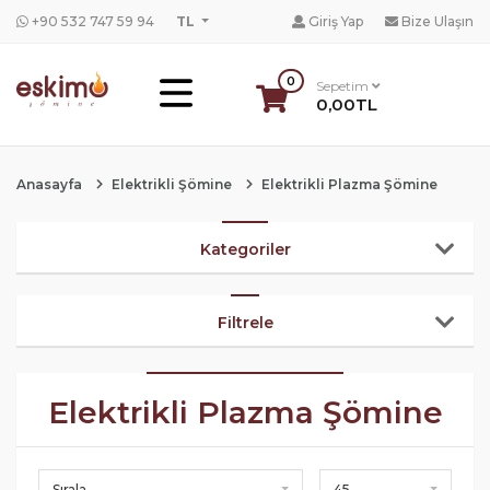
+90 532 747 59 94
TL
Giriş Yap
Bize Ulaşın
0
Sepetim
0,00TL
Anasayfa
Elektrikli Şömine
Elektrikli Plazma Şömine
Kategoriler
Filtrele
Elektrikli Plazma Şömine
Sırala
45