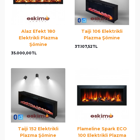
Alaz Efekt 180
Taiji 106 Elektrikli
Elektrikli Plazma
Plazma Şömine
Şömine
37.107,52TL
35.000,00TL
Taiji 152 Elektrikli
Flameline Spark ECO
Plazma Şömine
100 Elektrikli Plazma