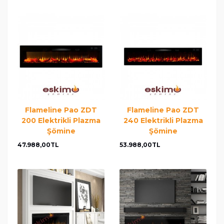
Flameline Pao ZDT
Flameline Pao ZDT
200 Elektrikli Plazma
240 Elektrikli Plazma
Şömine
Şömine
47.988,00TL
53.988,00TL