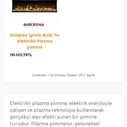
Dimplex Ignite Bold 74
Elektrikli Plazma
Şömine
191.103,79TL
Gösterilen: 1 ile 29 arası, Toplam: 29 (1. Sayfa)
Elektrikli plazma şömine, elektrik enerjisiyle
çalışan ve plazma teknolojisi kullanılarak
gerçekçi alev efekti sunan bir şömine
türüdür. Plazma şömineler, geleneksel