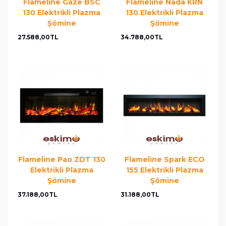
Flameline Gaze BSC
Flameline Nada KRN
130 Elektrikli Plazma
130 Elektrikli Plazma
Şömine
Şömine
27.588,00TL
34.788,00TL
Flameline Pao ZDT 130
Flameline Spark ECO
Elektrikli Plazma
155 Elektrikli Plazma
Şömine
Şömine
37.188,00TL
31.188,00TL