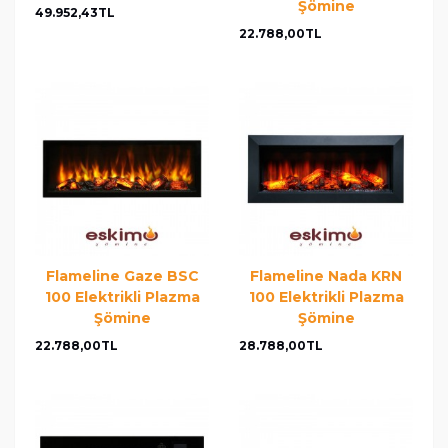
Şömine
49.952,43TL
22.788,00TL
Flameline Gaze BSC
Flameline Nada KRN
100 Elektrikli Plazma
100 Elektrikli Plazma
Şömine
Şömine
22.788,00TL
28.788,00TL