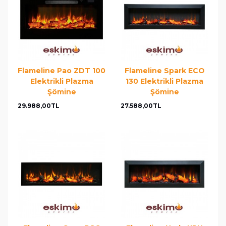
Flameline Pao ZDT 100
Flameline Spark ECO
Elektrikli Plazma
130 Elektrikli Plazma
Şömine
Şömine
29.988,00TL
27.588,00TL