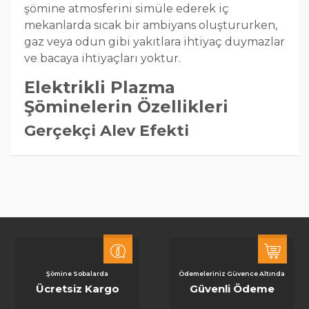
şömine atmosferini simüle ederek iç
mekanlarda sıcak bir ambiyans oluştururken,
gaz veya odun gibi yakıtlara ihtiyaç duymazlar
ve bacaya ihtiyaçları yoktur.
Elektrikli Plazma
Şöminelerin Özellikleri
Gerçekçi Alev Efekti
Elektrikli plazma şömineler, plazma teknolojisi
kullanarak gerçekçi alev efekti sunarlar.
Plazma şöminelerde alevler, LED aydınlatma
ve optik illüzyonlar sayesinde üretilir, bu da
doğal bir şömine görünümü ve hareketi
yaratır. Gerçekçi alevler, iç mekanlara sıcak bir
atmosfer katar.
Şömine Sobalarda
Ödemeleriniz Güvence Altında
Farklı Alev Efektleri ve Renk
Ücretsiz Kargo
Güvenli Ödeme
Seçenekleri