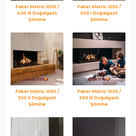
Faber Matrix 1050 /
Faber Matrix 1050 /
400 III Doğalgazlı
500 I Doğalgazlı
Şömine
Şömine
Faber Matrix 1050 /
Faber Matrix 1050 /
500 II Doğalgazlı
500 III Doğalgazlı
Şömine
Şömine