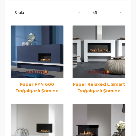
Sırala
45
Faber FYN 600
Faber Relaxed L Smart
Doğalgazlı Şömine
Doğalgazlı Şömine