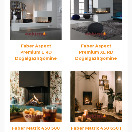
Faber Aspect
Faber Aspect
Premium L RD
Premium XL RD
Doğalgazlı Şömine
Doğalgazlı Şömine
Faber Matrix 450 500
Faber Matrix 450 650 I