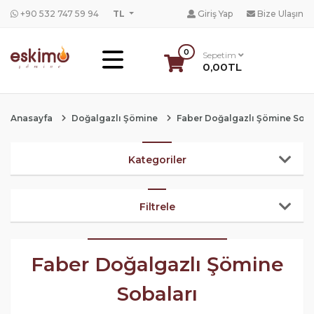
+90 532 747 59 94
TL
Giriş Yap
Bize Ulaşın
0
Sepetim
0,00TL
Anasayfa
Doğalgazlı Şömine
Faber Doğalgazlı Şömine Soba
Kategoriler
Filtrele
Faber Doğalgazlı Şömine
Sobaları