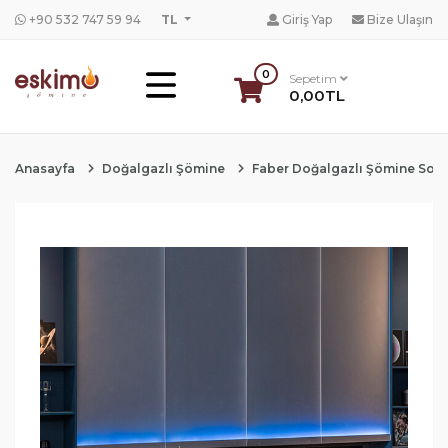
+90 532 747 59 94
TL
Giriş Yap
Bize Ulaşın
0
Sepetim
0,00TL
Anasayfa
Doğalgazlı Şömine
Faber Doğalgazlı Şömine Soba