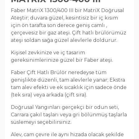
Faber MatriX 1300/400 III bir MatriX Doğrusal
Ateştir; duvara güzel, kesintisiz bir iç kısım
için ön tarafta son derece geniş camlı ,
çerçevesiz bir gaz ateşi. Çift hatlı brülörümüz
ateşi soldan sağa güzel alevlerle doldurur.
Kişisel zevkinize ve iç tasarım
gereksinimlerinize güzel bir Faber ateşi.
Faber Çift Hatlı Brülör neredeyse tüm
genişlikte düzenli, tam alevlerle yanar; Ekstra
tam alev efekti ve ek sıcaklık için sadece önde
(tek sıra) veya arkada (çift sıra).
Doğrusal Yangınları gerçekçi bir odun seti,
Carrara çakıl taşları veya gri bölünmüş taşlarla
süslemeyi seçebilirsiniz.
Alev, cam çevre ile aynı hizada olacak şekilde