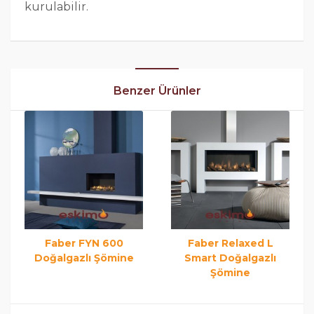
kurulabilir.
Benzer Ürünler
Faber FYN 600
Faber Relaxed L
Doğalgazlı Şömine
Smart Doğalgazlı
Şömine