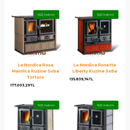
%25 İndirim
%25 İndirim
La Nordica Rosa
La Nordica Rosetta
Maiolica Kuzine Soba
Liberty Kuzine Soba
Tortoro
135.839,74TL
177.003,29TL
%25 İndirim
%25 İndirim