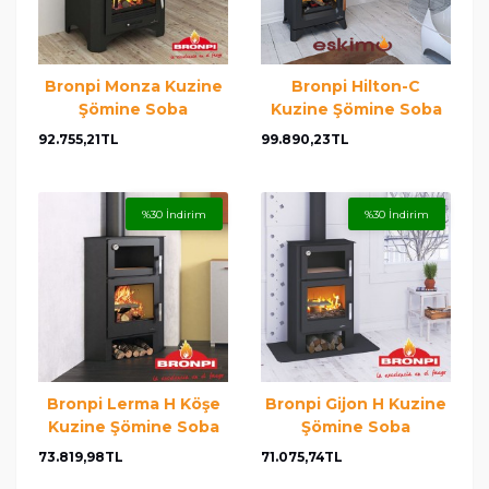
Bronpi Monza Kuzine
Bronpi Hilton-C
Şömine Soba
Kuzine Şömine Soba
92.755,21TL
99.890,23TL
%30 İndirim
%30 İndirim
Bronpi Lerma H Köşe
Bronpi Gijon H Kuzine
Kuzine Şömine Soba
Şömine Soba
73.819,98TL
71.075,74TL