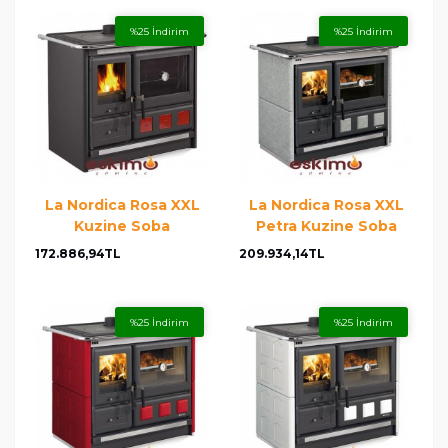
%25 İndirim
%25 İndirim
La Nordica Rosa XXL
La Nordica Rosa XXL
Kuzine Soba
Petra Kuzine Soba
172.886,94TL
209.934,14TL
%25 İndirim
%25 İndirim