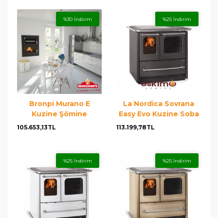
%30 İndirim
%25 İndirim
Bronpi Murano E
La Nordica Sovrana
Kuzine Şömine
Easy Evo Kuzine Soba
105.653,13TL
113.199,78TL
%25 İndirim
%25 İndirim