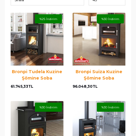
%25 İndirim
%30 İndirim
Bronpi Tudela Kuzine
Bronpi Suiza Kuzine
Şömine Soba
Şömine Soba
61.745,33TL
96.048,30TL
%30 İndirim
%30 İndirim