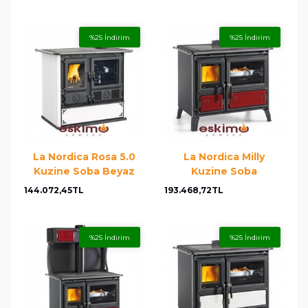
%25 İndirim
%25 İndirim
La Nordica Rosa 5.0
La Nordica Milly
Kuzine Soba Beyaz
Kuzine Soba
144.072,45TL
193.468,72TL
%25 İndirim
%25 İndirim