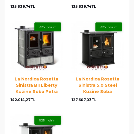
135.839,74TL
135.839,74TL
%25 İndirim
%25 İndirim
La Nordica Rosetta
La Nordica Rosetta
Sinistra BII Liberty
Sinistra 5.0 Steel
Kuzine Soba Petra
Kuzine Soba
142.014,27TL
127.607,03TL
%25 İndirim