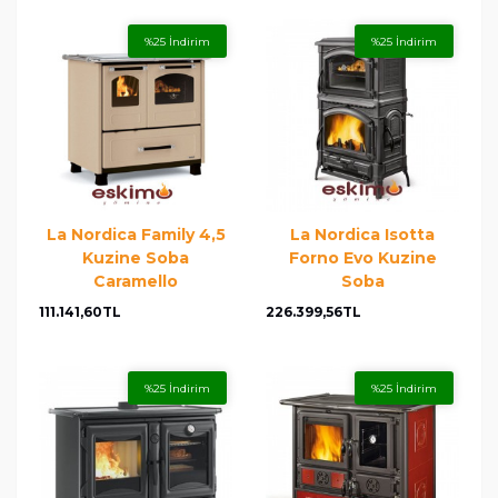
%25 İndirim
%25 İndirim
La Nordica Family 4,5
La Nordica Isotta
Kuzine Soba
Forno Evo Kuzine
Caramello
Soba
111.141,60TL
226.399,56TL
%25 İndirim
%25 İndirim