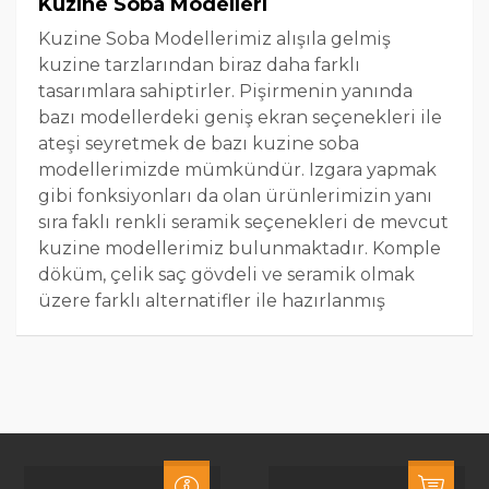
Kuzine Soba Modelleri
Kuzine Soba Modellerimiz alışıla gelmiş
kuzine tarzlarından biraz daha farklı
tasarımlara sahiptirler. Pişirmenin yanında
bazı modellerdeki geniş ekran seçenekleri ile
ateşi seyretmek de bazı kuzine soba
modellerimizde mümkündür. Izgara yapmak
gibi fonksiyonları da olan ürünlerimizin yanı
sıra faklı renkli seramik seçenekleri de mevcut
kuzine modellerimiz bulunmaktadır. Komple
döküm, çelik saç gövdeli ve seramik olmak
üzere farklı alternatifler ile hazırlanmış
kuzine şöminelerine ev sahipliği etmekteyiz.
Baca çapları farklılıklar göstermektedir.
Dünyanın önde gelen kuzine soba
firmalarından olan La Nordica, Dal Zotto,
Thermarossi, Cadel ve Bronpi markalarımız
mevcuttur. Genel olarak kış bahçelerinde,
mutfak ve salon birleşim yerlerinde ve hobi