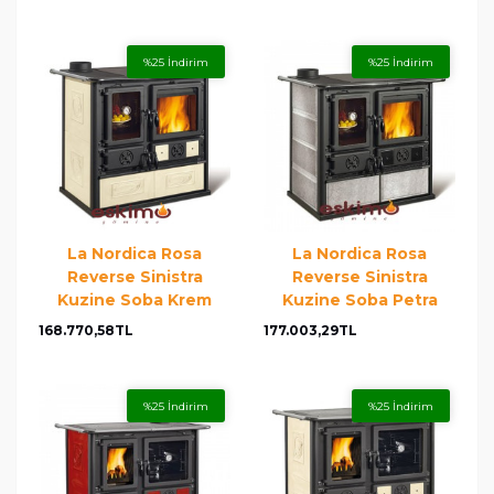
%25 İndirim
%25 İndirim
La Nordica Rosa
La Nordica Rosa
Reverse Sinistra
Reverse Sinistra
Kuzine Soba Krem
Kuzine Soba Petra
168.770,58TL
177.003,29TL
%25 İndirim
%25 İndirim