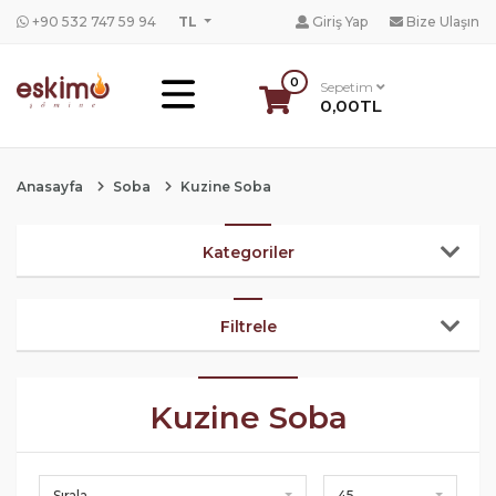
+90 532 747 59 94
TL
Giriş Yap
Bize Ulaşın
0
Sepetim
0,00TL
Anasayfa
Soba
Kuzine Soba
Kategoriler
Filtrele
Kuzine Soba
Sırala
45