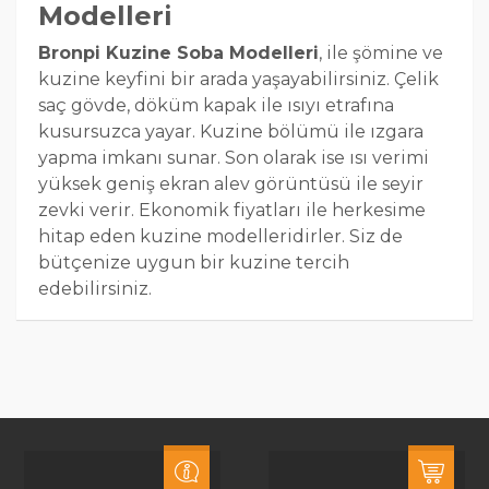
Modelleri
Bronpi Kuzine Soba Modelleri
, ile şömine ve
kuzine keyfini bir arada yaşayabilirsiniz. Çelik
saç gövde, döküm kapak ile ısıyı etrafına
kusursuzca yayar. Kuzine bölümü ile ızgara
yapma imkanı sunar. Son olarak ise ısı verimi
yüksek geniş ekran alev görüntüsü ile seyir
zevki verir. Ekonomik fiyatları ile herkesime
hitap eden kuzine modelleridirler. Siz de
bütçenize uygun bir kuzine tercih
edebilirsiniz.
Geri dönüşleri gayet olumlu olan Bronpi
kuzine soba modelleri, kullanışlı tasarımları
sayesinde çok tercih edilen modellerdir.
Bildiğimiz klasik tarz sobalardan daha farklı ısı
gücüne sahip, ısı verimi yüksek, ısıtma alanları
ise çoğu diğer kuzineye göre daha geniştir.