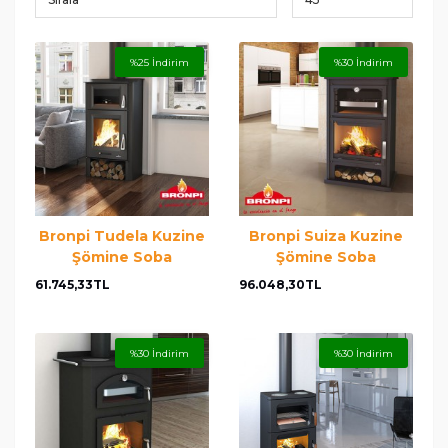
%25 İndirim
%30 İndirim
Bronpi Tudela Kuzine
Bronpi Suiza Kuzine
Şömine Soba
Şömine Soba
61.745,33TL
96.048,30TL
%30 İndirim
%30 İndirim