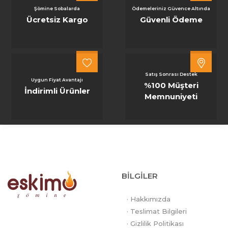
Mutfaklarda, salonlarda, kış bahçelerinde,
Şömine Sobalarda
Ödemeleriniz Güvence Altında
teraslarda tercih edilebilirler. Baca çapları 150
Ücretsiz Kargo
Güvenli Ödeme
ile 200 mm arasında değişmektedir.
Sobalarında kendi renginde 2 mm saç baca
kullanılmaktadır. Borular verilen rakamlara
dahil değildir. Çift gövde sayesinde üst kuzine
bölümlerine eşit bir şekilde ısı dağılımı yapar.
Satış Sonrası Destek
Uygun Fiyat Avantajı
%100 Müşteri
Bu sayede yemeğiniz eşit bir şekilde pişer.
İndirimli Ürünler
Memnuniyeti
BİLGİLER
· Hakkımızda
· Teslimat Bilgileri
· Gizlilik Politikası