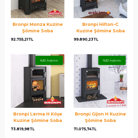
Bronpi Monza Kuzine
Bronpi Hilton-C
Şömine Soba
Kuzine Şömine Soba
92.755,21TL
99.890,23TL
%30 İndirim
%30 İndirim
Bronpi Lerma H Köşe
Bronpi Gijon H Kuzine
Kuzine Şömine Soba
Şömine Soba
73.819,98TL
71.075,74TL