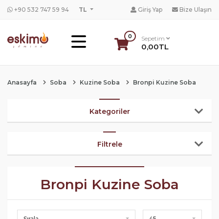
+90 532 747 59 94
TL
Giriş Yap
Bize Ulaşın
0
Sepetim
0,00TL
Anasayfa
Soba
Kuzine Soba
Bronpi Kuzine Soba
Kategoriler
Filtrele
Bronpi Kuzine Soba
Sırala
45