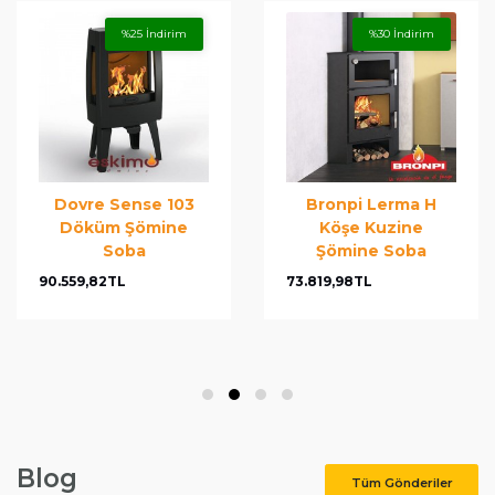
%30 İndirim
%25 İndirim
Bronpi Lerma H
La Nordica Rosa
Köşe Kuzine
Reverse Kuzine
Şömine Soba
Soba
73.819,98TL
168.770,58TL
Blog
Tüm Gönderiler