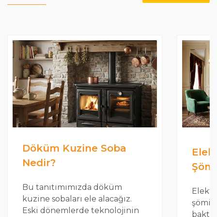
Döküm Kuzine Soba
Elekt
Nedir?
Şöm
Bu tanıtımımızda döküm
Elektr
kuzine sobaları ele alacağız.
şömin
Eski dönemlerde teknolojinin
baktığ