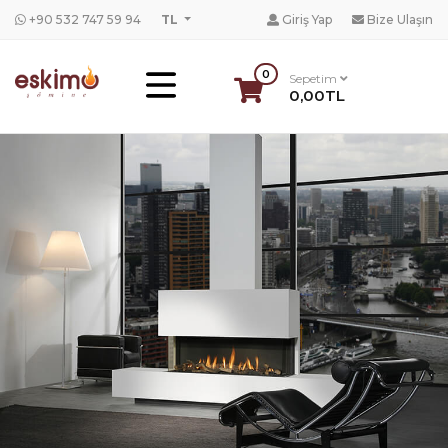
+90 532 747 59 94
TL
Giriş Yap
Bize Ulaşın
0
Sepetim
0,00TL