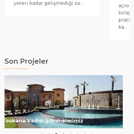
yeteri kadar gelişmediği za...
açısın
kolay 
pratik
ka...
Son Projeler
Mesa Nurol Yeşilyaka Şöminelerimiz