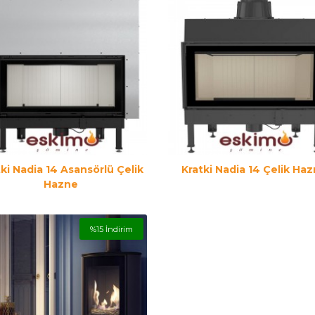
ki Nadia 14 Asansörlü Çelik
Kratki Nadia 14 Çelik Ha
Hazne
%15 İndirim