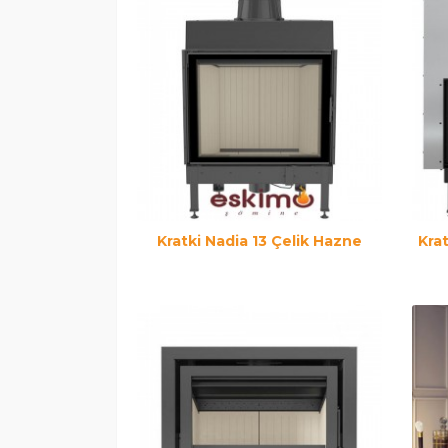
Kratki Nadia 13 Çelik Hazne
Krat