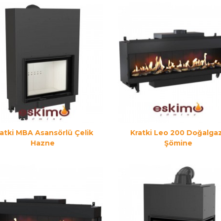
atki MBA Asansörlü Çelik
Kratki Leo 200 Doğalgaz
Hazne
Şömine