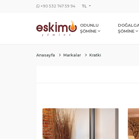
+90 532 747 59 94
TL
ODUNLU
DOĞALGA
ŞÖMİNE
ŞÖMİNE
Anasayfa
Markalar
Kratki