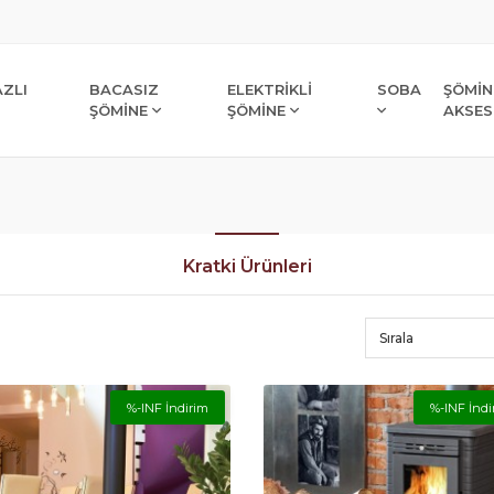
ZLI
BACASIZ
ELEKTRİKLİ
SOBA
ŞÖMİN
ŞÖMİNE
ŞÖMİNE
AKSES
Kratki Ürünleri
Sırala
%-INF İndirim
%-INF İndi