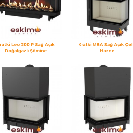
ratki Leo 200 P Sağ Açık
Kratki MBA Sağ Açık Çel
Doğalgazlı Şömine
Hazne