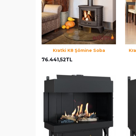
Kratki K8 Şömine Soba
Kra
76.441,52TL