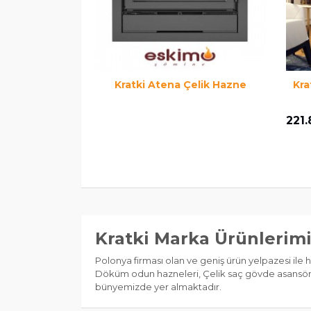
Kratki Atena Çelik Hazne
Kra
221.
Kratki Marka Ürünlerim
Polonya firması olan ve geniş ürün yelpazesi ile he
Döküm odun hazneleri, Çelik saç gövde asansörlü
bünyemizde yer almaktadır.