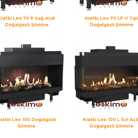
Kratki Leo 70 P Sağ Açık
Kratki Leo 70 LP U Tipi
Doğalgazlı Şömine
Doğalgazlı Şömine
ratki Leo 100 Doğalgazlı
Kratki Leo 100 L Sol Açı
Şömine
Doğalgazlı Şömine