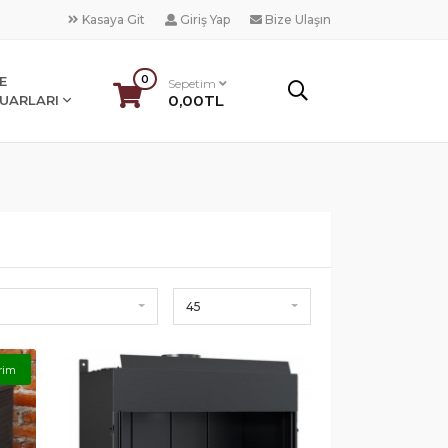
Kasaya Git
Giriş Yap
Bize Ulaşın
0
E
Sepetim
0,00TL
UARLARI
45
rim