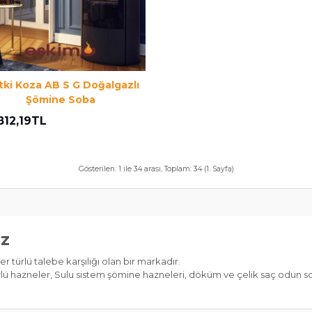
tki Koza AB S G Doğalgazlı
Şömine Soba
812,19TL
Gösterilen: 1 ile 34 arası, Toplam: 34 (1. Sayfa)
iz
r türlü talebe karşılığı olan bir markadır.
 hazneler, Sulu sistem şömine hazneleri, döküm ve çelik saç odun sob