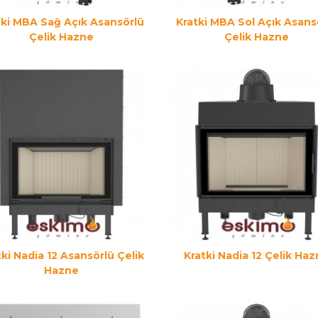
tki MBA Sağ Açık Asansörlü
Kratki MBA Sol Açık Asans
Çelik Hazne
Çelik Hazne
tki Nadia 12 Asansörlü Çelik
Kratki Nadia 12 Çelik Ha
Hazne