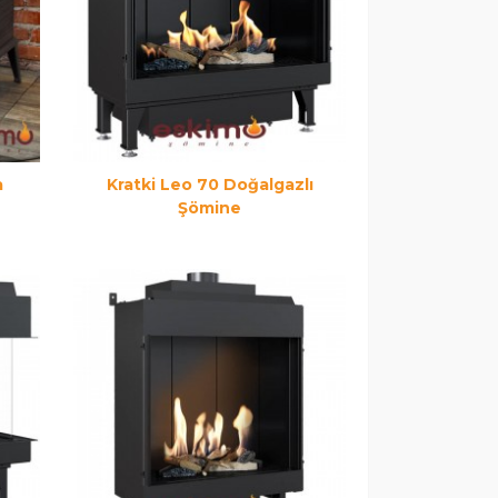
a
Kratki Leo 70 Doğalgazlı
Şömine