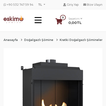
+90 532 747 59 94
TL
Giriş Yap
Bize Ulaşın
0
Sepetim
0,00TL
Anasayfa
Doğalgazlı Şömine
Kratki Doğalgazlı Şömineler