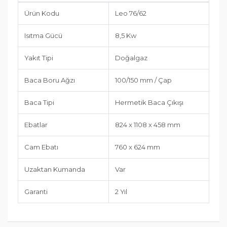
Ürün Kodu
Leo 76/62
Isıtma Gücü
8,5 Kw
Yakıt Tipi
Doğalgaz
Baca Boru Ağzı
100/150 mm / Çap
Baca Tipi
Hermetik Baca Çıkışı
Ebatlar
824 x 1108 x 458 mm
Cam Ebatı
760 x 624 mm
Uzaktan Kumanda
Var
Garanti
2 Yıl