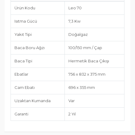
Ürün Kodu
Leo 70
Isıtma Gücü
7,3 Kw
Yakıt Tipi
Doğalgaz
Baca Boru Ağzı
100/150 mm / Çap
Baca Tipi
Hermetik Baca Çıkışı
Ebatlar
756 x 832 x 375 mm
Cam Ebatı
696 x 355 mm
Uzaktan Kumanda
Var
Garanti
2 Yıl