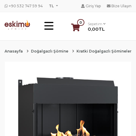
+90 532 747 59 94
TL
Giriş Yap
Bize Ulaşın
0
Sepetim
0,00TL
Anasayfa
Doğalgazlı Şömine
Kratki Doğalgazlı Şömineler