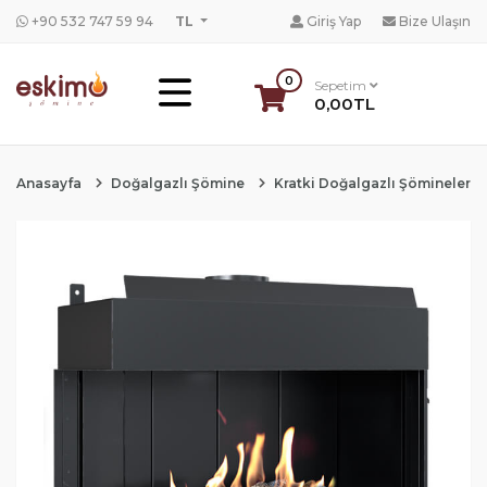
+90 532 747 59 94
TL
Giriş Yap
Bize Ulaşın
0
Sepetim
0,00TL
Anasayfa
Doğalgazlı Şömine
Kratki Doğalgazlı Şömineler