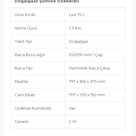
Doğalgazlı Şömine Özellikleri
Ürün Kodu
Leo 70 L
Isıtma Gücü
7,3 Kw
Yakıt Tipi
Doğalgaz
Baca Boru Ağzı
100/150 mm / Çap
Baca Tipi
Hermetik Baca Çıkışı
Ebatlar
797 x 816 x 375 mm
Cam Ebatı
707 x 355 x 192 mm
Uzaktan Kumanda
Var
Garanti
2 Yıl