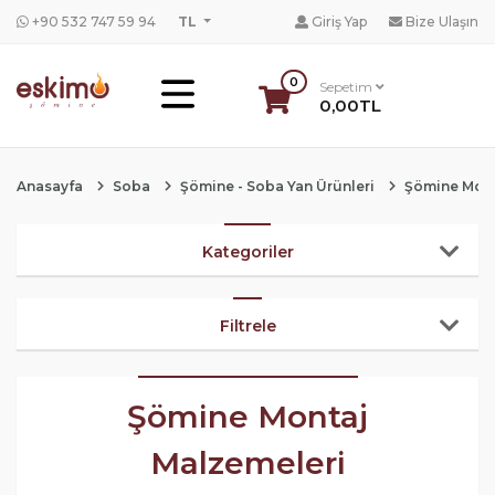
+90 532 747 59 94
TL
Giriş Yap
Bize Ulaşın
0
Sepetim
0,00TL
Anasayfa
Soba
Şömine - Soba Yan Ürünleri
Şömine Mont
Kategoriler
Filtrele
Şömine Montaj
Malzemeleri