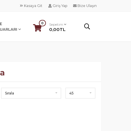
Kasaya Git
Giriş Yap
Bize Ulaşın
0
E
Sepetim
0,00TL
UARLARI
ba
Sırala
45