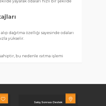
kilde yayarak odaları hızlı bir şekilde
ajları
e alıp dağıtma özelliği sayesinde odaları
ızla yükselir.
ahiptir, bu nedenle ısıtma işlemi
u sağlayarak daha düşük enerji
 iç mekanlara şıklık katarken
Satış Sonrası Destek