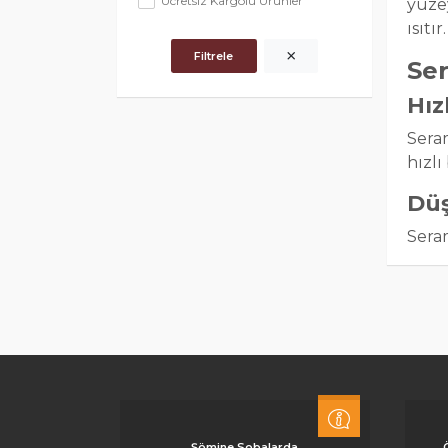
Ücretsiz Kargolu Ürünler
yüzey
ısıtır.
Filtrele
Ser
Hız
Seram
hızlı
Düş
Sera
sürdü
maliy
Est
Sera
deko
Güv
Şömine Sobalarda