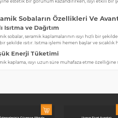
ine estetik bir görünüm kazandırırken, ısıyı etkili bir şe
amik Sobaların Özellikleri Ve Avant
lı Isıtma ve Dağıtım
ik sobalar, seramik kaplamalarının ısıyı hızlı bir şekild
 bir şekilde ısıtır. Isıtma işlemi hemen başlar ve sıcaklık h
ük Enerji Tüketimi
mik kaplama, ısıyı uzun süre muhafaza etme özelliğine s
ğü sürece daha az enerji tüketilir. Bu, enerji tasarruf
etleri anlamına gelir.
etik ve Şık Tasarım
mik kaplama, sobalara estetik bir görünüm kazandırır ve
rasyona uyum sağlar.
enlik
Ödemeleriniz Güvence Altında
Uygun Fiyat Avantajı