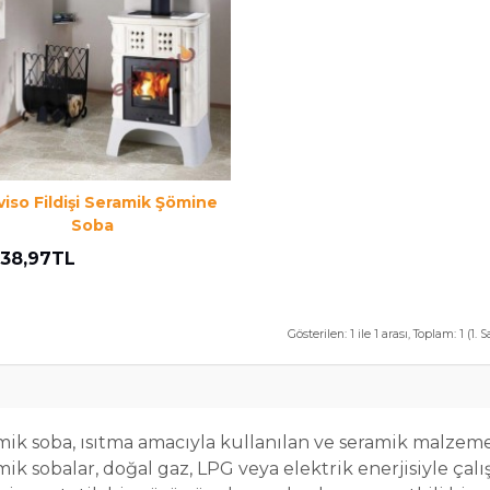
viso Fildişi Seramik Şömine
Soba
538,97TL
Gösterilen: 1 ile 1 arası, Toplam: 1 (1. S
ik soba, ısıtma amacıyla kullanılan ve seramik malzemey
ik sobalar, doğal gaz, LPG veya elektrik enerjisiyle çal