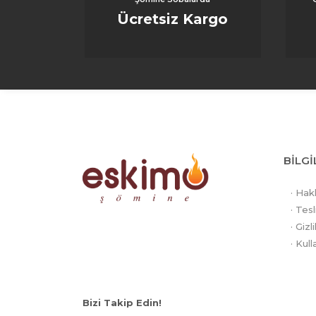
Seram
Ücretsiz Kargo
bir k
Kol
Seram
ısı a
Taş
Bazı 
BİLGİ
sobay
Seram
· Hak
getir
· Tesl
kapla
· Gizl
süre
· Kull
Bizi Takip Edin!