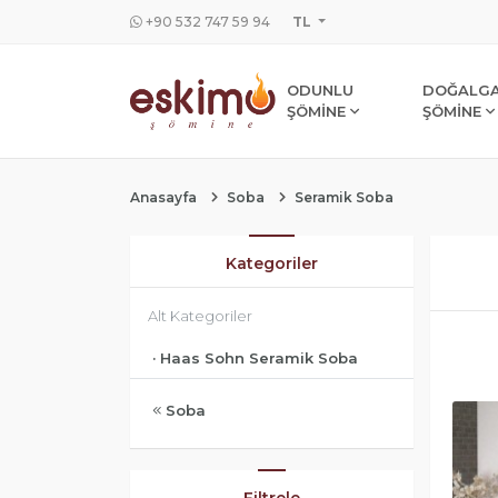
+90 532 747 59 94
TL
ODUNLU
DOĞALGA
ŞÖMİNE
ŞÖMİNE
Anasayfa
Soba
Seramik Soba
Kategoriler
Alt Kategoriler
· Haas Sohn Seramik Soba
Soba