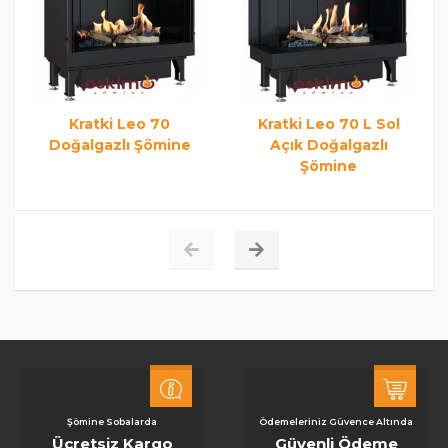
Kratki Leo 70
Kratki Leo 70 L Sol
Doğalgazlı Şömine
Açık Doğalgazlı
Şömine
Şömine Sobalarda
Ödemeleriniz Güvence Altında
Ücretsiz Kargo
Güvenli Ödeme