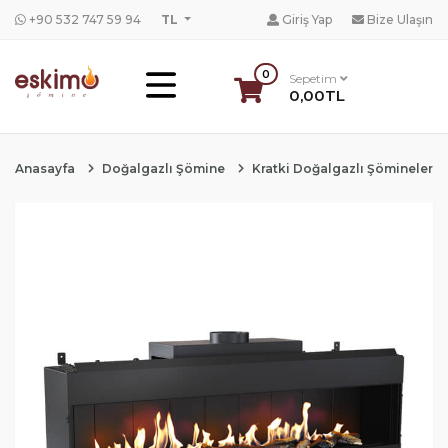
+90 532 747 59 94
TL
Giriş Yap
Bize Ulaşın
0
Sepetim
0,00TL
Anasayfa
Doğalgazlı Şömine
Kratki Doğalgazlı Şömineler