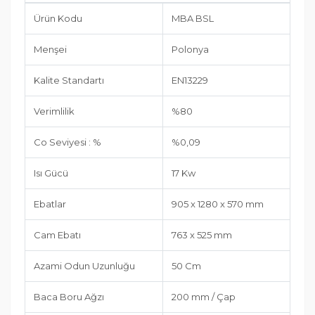
Ürün Kodu
MBA BSL
Menşei
Polonya
Kalite Standartı
EN13229
Verimlilik
%80
Co Seviyesi : %
%0,09
Isı Gücü
17 Kw
Ebatlar
905 x 1280 x 570 mm
Cam Ebatı
763 x 525 mm
Azami Odun Uzunluğu
50 Cm
Baca Boru Ağzı
200 mm / Çap