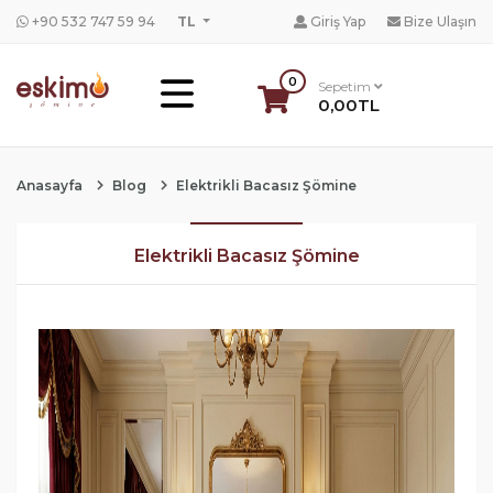
+90 532 747 59 94
TL
Giriş Yap
Bize Ulaşın
0
Sepetim
0,00TL
Anasayfa
Blog
Elektrikli Bacasız Şömine
Elektrikli Bacasız Şömine