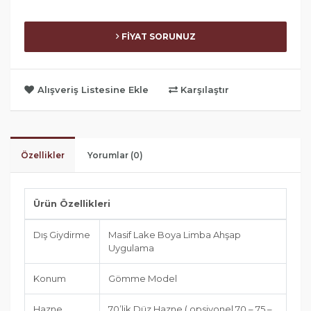
FİYAT SORUNUZ
Alışveriş Listesine Ekle
Karşılaştır
Özellikler
Yorumlar (0)
Ürün Özellikleri
Dış Giydirme
Masif Lake Boya Limba Ahşap
Uygulama
Konum
Gömme Model
Hazne
70’lik Düz Hazne ( opsiyonel 70 – 75 –