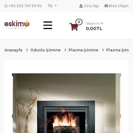
+90 532 747 59 94
TL
Giriş Yap
Bize Ulaşın
0
Sepetim
0,00TL
Anasayfa
Odunlu Şömine
Plazma Şömine
Plazma Şömin