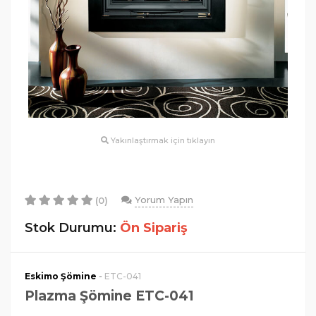
Yakınlaştırmak için tıklayın
Yorum Yapın
(0)
Stok Durumu:
Ön Sipariş
-
Eskimo Şömine
ETC-041
Plazma Şömine ETC-041