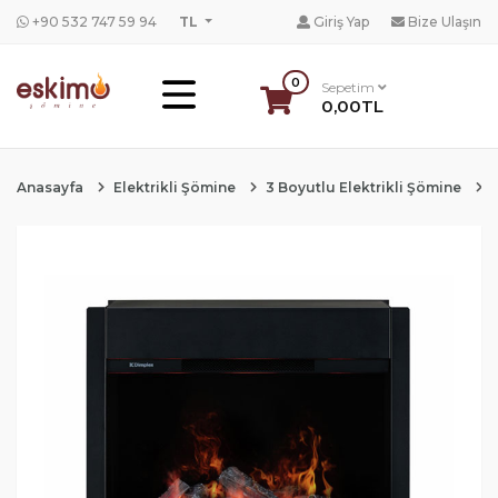
+90 532 747 59 94
TL
Giriş Yap
Bize Ulaşın
0
Sepetim
0,00TL
Anasayfa
Elektrikli Şömine
3 Boyutlu Elektrikli Şömine