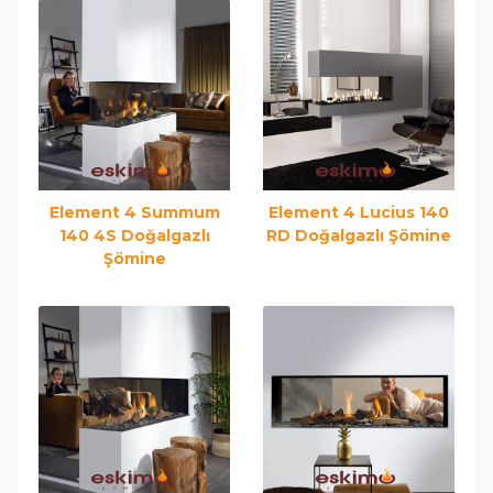
Element 4 Summum
Element 4 Lucius 140
140 4S Doğalgazlı
RD Doğalgazlı Şömine
Şömine