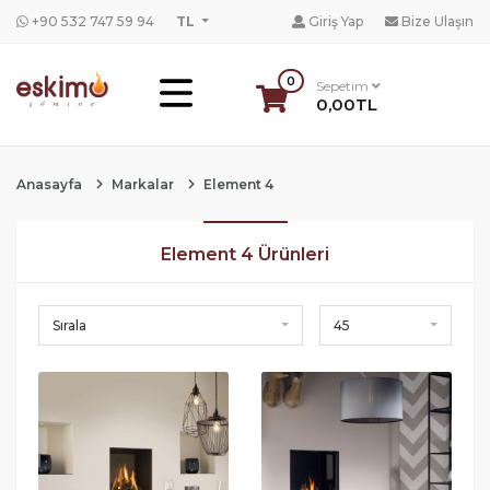
+90 532 747 59 94
TL
Giriş Yap
Bize Ulaşın
0
Sepetim
0,00TL
Anasayfa
Markalar
Element 4
Element 4 Ürünleri
Sırala
45