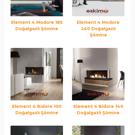
Element 4 Modore 185
Element 4 Modore
Doğalgazlı Şömine
240 Doğalgazlı
Şömine
Element 4 Bidore 100
Element 4 Bidore 140
Doğalgazlı Şömine
Doğalgazlı Şömine