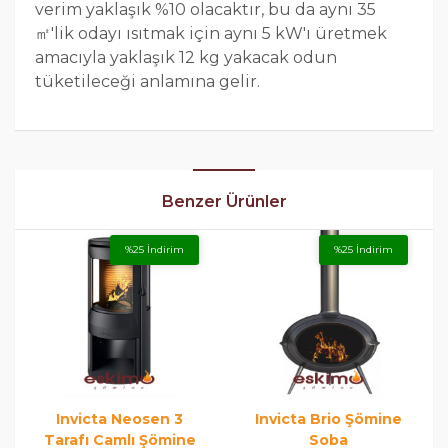
verim yaklaşık %10 olacaktır, bu da aynı 35
㎡'lik odayı ısıtmak için aynı 5 kW'ı üretmek
amacıyla yaklaşık 12 kg yakacak odun
tüketileceği anlamına gelir.
Benzer Ürünler
%25 İndirim
%25 İndirim
Invicta Neosen 3
Invicta Brio Şömine
Tarafı Camlı Şömine
Soba