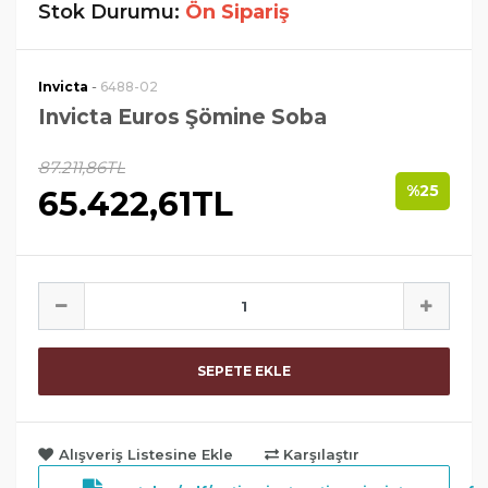
Stok Durumu:
Ön Sipariş
-
Invicta
6488-02
Invicta Euros Şömine Soba
87.211,86TL
%25
65.422,61TL
SEPETE EKLE
Alışveriş Listesine Ekle
Karşılaştır