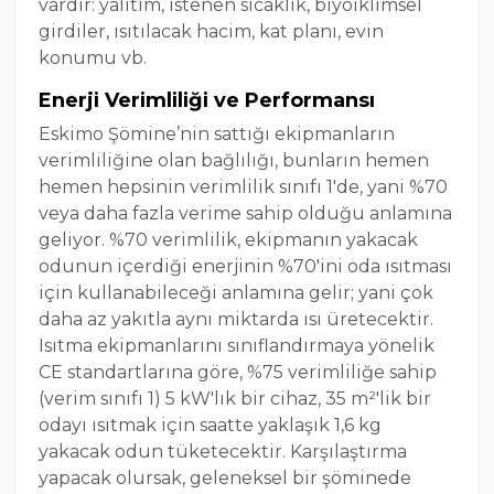
vardır: yalıtım, istenen sıcaklık, biyoiklimsel
girdiler, ısıtılacak hacim, kat planı, evin
konumu vb.
Enerji Verimliliği ve Performansı
Eskimo Şömine’nin sattığı ekipmanların
verimliliğine olan bağlılığı, bunların hemen
hemen hepsinin verimlilik sınıfı 1'de, yani %70
veya daha fazla verime sahip olduğu anlamına
geliyor. %70 verimlilik, ekipmanın yakacak
odunun içerdiği enerjinin %70'ini oda ısıtması
için kullanabileceği anlamına gelir; yani çok
daha az yakıtla aynı miktarda ısı üretecektir.
Isıtma ekipmanlarını sınıflandırmaya yönelik
CE standartlarına göre, %75 verimliliğe sahip
(verim sınıfı 1) 5 kW'lık bir cihaz, 35 m²'lik bir
odayı ısıtmak için saatte yaklaşık 1,6 kg
yakacak odun tüketecektir. Karşılaştırma
yapacak olursak, geleneksel bir şöminede