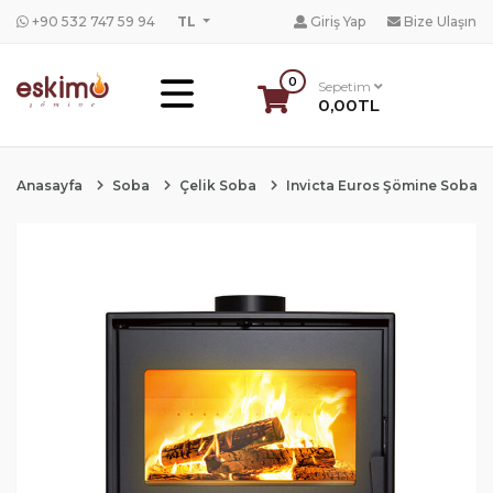
+90 532 747 59 94
TL
Giriş Yap
Bize Ulaşın
0
Sepetim
0,00TL
Anasayfa
Soba
Çelik Soba
Invicta Euros Şömine Soba