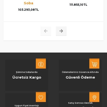
Soba
111.855,10TL
103.293,08TL
Şömine Sobalarda
Ödemeleriniz Güvence Altında
Ücretsiz Kargo
Güvenli Ödeme
Satış Sonrası Destek
Uygun Fiyat Avantajı