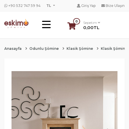
+90 532 747 59 94
TL
Giriş Yap
Bize Ulaşın
0
Sepetim
0,00TL
Anasayfa
Odunlu Şömine
Klasik Şömine
Klasik Şömine