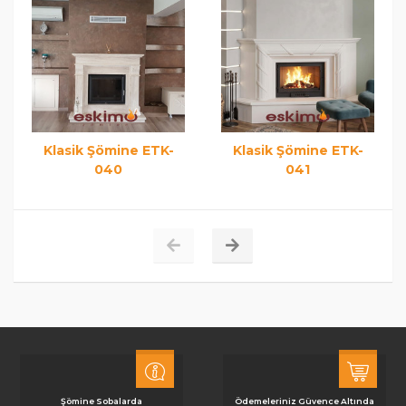
Klasik Şömine ETK-
Klasik Şömine ETK-
040
041
Şömine Sobalarda
Ödemeleriniz Güvence Altında