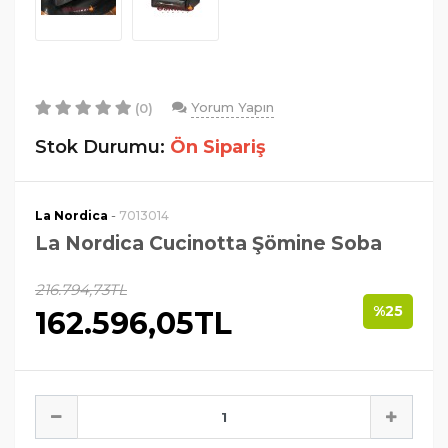
Yorum Yapın
(0)
Stok Durumu:
Ön Sipariş
-
La Nordica
7013014
La Nordica Cucinotta Şömine Soba
216.794,73TL
%25
162.596,05TL