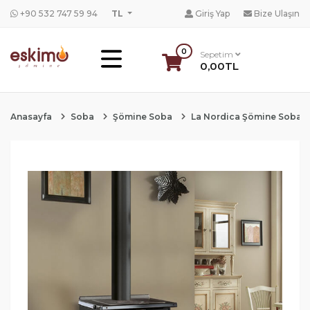
+90 532 747 59 94
TL
Giriş Yap
Bize Ulaşın
0
Sepetim
0,00TL
Anasayfa
Soba
Şömine Soba
La Nordica Şömine Soba