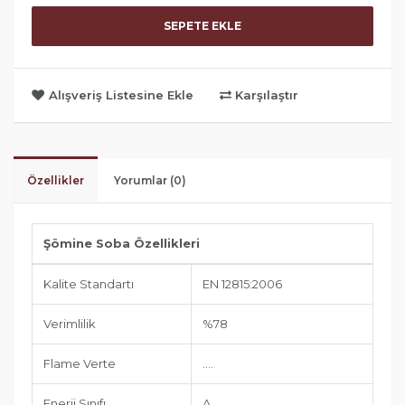
SEPETE EKLE
Alışveriş Listesine Ekle
Karşılaştır
Özellikler
Yorumlar (0)
Şömine Soba Özellikleri
Kalite Standartı
EN 12815:2006
Verimlilik
%78
Flame Verte
....
Enerji Sınıfı
A