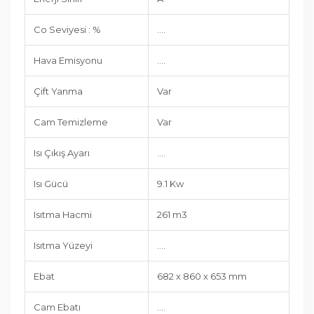
Co Seviyesi : %
....
Hava Emisyonu
....
Çift Yanma
Var
Cam Temizleme
Var
Isı Çıkış Ayarı
....
Isı Gücü
9.1 Kw
Isıtma Hacmi
261 m3
Isıtma Yüzeyi
....
Ebat
682 x 860 x 653 mm
Cam Ebatı
....