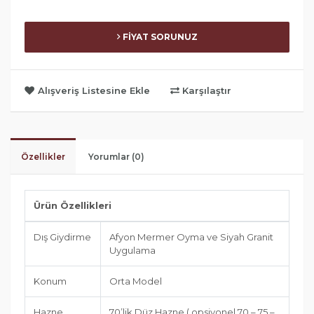
FİYAT SORUNUZ
Alışveriş Listesine Ekle
Karşılaştır
Özellikler
Yorumlar (0)
Ürün Özellikleri
Dış Giydirme
Afyon Mermer Oyma ve Siyah Granit
Uygulama
Konum
Orta Model
Hazne
70’lik Düz Hazne ( opsiyonel 70 – 75 –