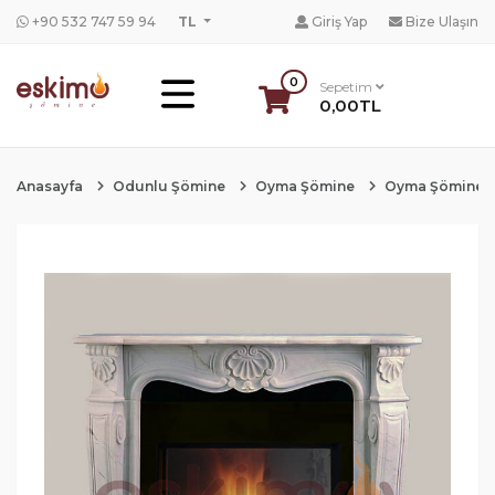
+90 532 747 59 94
TL
Giriş Yap
Bize Ulaşın
0
Sepetim
0,00TL
Anasayfa
Odunlu Şömine
Oyma Şömine
Oyma Şömine 