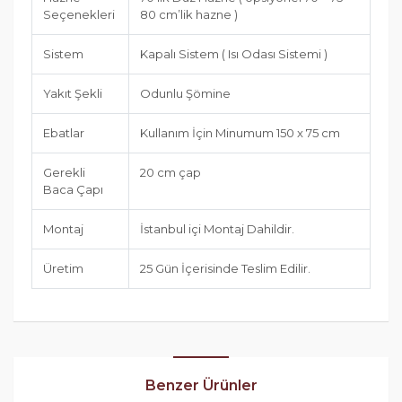
Seçenekleri
80 cm’lik hazne )
Sistem
Kapalı Sistem ( Isı Odası Sistemi )
Yakıt Şekli
Odunlu Şömine
Ebatlar
Kullanım İçin Minumum 150 x 75 cm
Gerekli
20 cm çap
Baca Çapı
Montaj
İstanbul içi Montaj Dahildir.
Üretim
25 Gün İçerisinde Teslim Edilir.
Benzer Ürünler