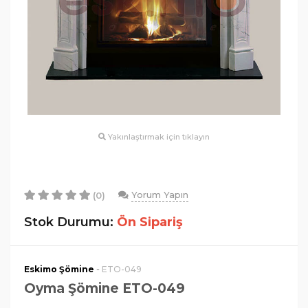
Yakınlaştırmak için tıklayın
Yorum Yapın
(0)
Stok Durumu:
Ön Sipariş
-
Eskimo Şömine
ETO-049
Oyma Şömine ETO-049