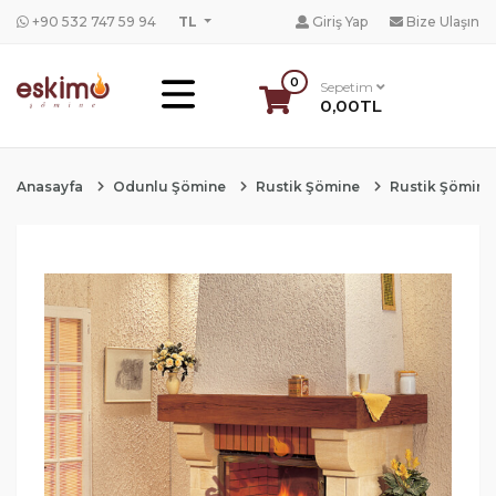
+90 532 747 59 94
TL
Giriş Yap
Bize Ulaşın
0
Sepetim
0,00TL
Anasayfa
Odunlu Şömine
Rustik Şömine
Rustik Şömine