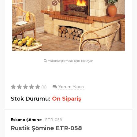
Yakınlaştırmak için tıklayın
Yorum Yapın
(0)
Stok Durumu:
Ön Sipariş
-
Eskimo Şömine
ETR-058
Rustik Şömine ETR-058