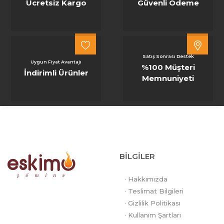
Ücretsiz Kargo
Güvenli Ödeme
Satış Sonrası Destek
Uygun Fiyat Avantajı
%100 Müşteri
İndirimli Ürünler
Memnuniyeti
BİLGİLER
· Hakkımızda
· Teslimat Bilgileri
· Gizlilik Politikası
· Kullanım Şartları