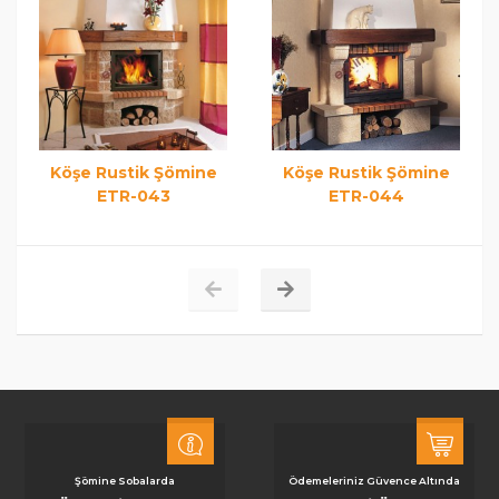
Köşe Rustik Şömine
Köşe Rustik Şömine
ETR-043
ETR-044
Şömine Sobalarda
Ödemeleriniz Güvence Altında