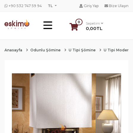
+90 532 747 59 94
TL
Giriş Yap
Bize Ulaşın
0
Sepetim
0,00TL
Anasayfa
Odunlu Şömine
U Tipi Şömine
U Tipi Modern