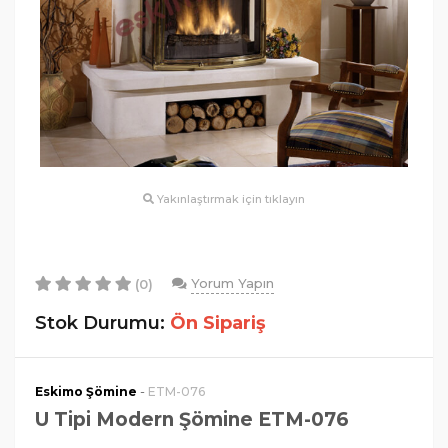
Yakınlaştırmak için tıklayın
Yorum Yapın
(0)
Stok Durumu:
Ön Sipariş
-
Eskimo Şömine
ETM-076
U Tipi Modern Şömine ETM-076