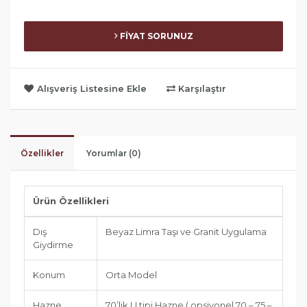
FİYAT SORUNUZ
Alışveriş Listesine Ekle
Karşılaştır
Özellikler
Yorumlar (0)
Ürün Özellikleri
Dış
Beyaz Limra Taşı ve Granit Uygulama
Giydirme
Konum
Orta Model
Hazne
70’lik U tipi Hazne ( opsiyonel 70 – 75 –