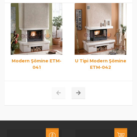
Modern Şömine ETM-
U Tipi Modern Şömine
041
ETM-042