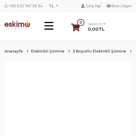
+90 532 747 59 94
TL
Giriş Yap
Bize Ulaşın
0
Sepetim
0,00TL
Anasayfa
Elektrikli Şömine
3 Boyutlu Elektrikli Şömine