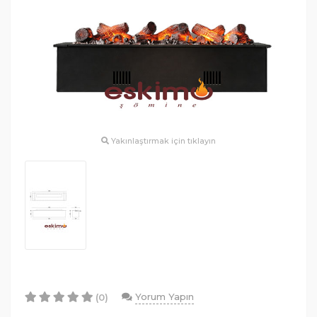
Yakınlaştırmak için tıklayın
Yorum Yapın
(0)