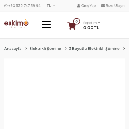
+90 532 747 59 94
TL
Giriş Yap
Bize Ulaşın
0
Sepetim
0,00TL
Anasayfa
Elektrikli Şömine
3 Boyutlu Elektrikli Şömine