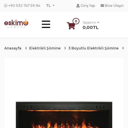
+90 532 747 59 94
TL
Giriş Yap
Bize Ulaşın
0
Sepetim
0,00TL
Anasayfa
Elektrikli Şömine
3 Boyutlu Elektrikli Şömine