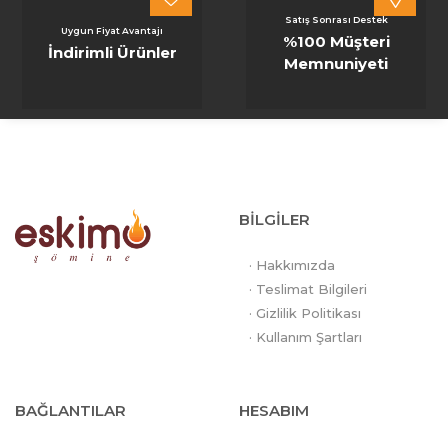
Satış Sonrası Destek
Uygun Fiyat Avantajı
%100 Müşteri
İndirimli Ürünler
Memnuniyeti
BİLGİLER
· Hakkımızda
· Teslimat Bilgileri
· Gizlilik Politikası
· Kullanım Şartları
BAĞLANTILAR
HESABIM