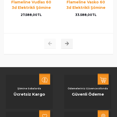
Flameline Vudlas 60
Flameline Vasko 60
3d Elektrikli Şömine
3d Elektrikli Şömine
27.588,00TL
33.588,00TL
Şömine Sobalarda
Ödemeleriniz Güvence Altında
Ücretsiz Kargo
Güvenli Ödeme