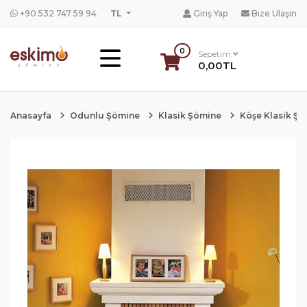
+90 532 747 59 94
TL
Giriş Yap
Bize Ulaşın
0
Sepetim
0,00TL
Anasayfa
Odunlu Şömine
Klasik Şömine
Köşe Klasik Ş