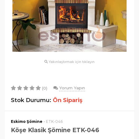
Yakınlaştırmak için tıklayın
Yorum Yapın
(0)
Stok Durumu:
Ön Sipariş
-
Eskimo Şömine
ETK-046
Köşe Klasik Şömine ETK-046