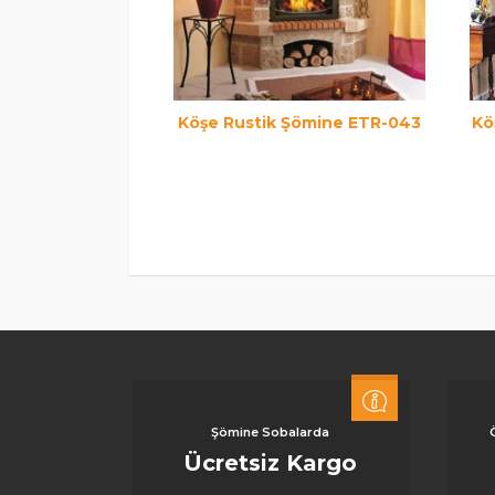
Köşe Rustik Şömine ETR-043
Kö
Şömine Sobalarda
Ücretsiz Kargo