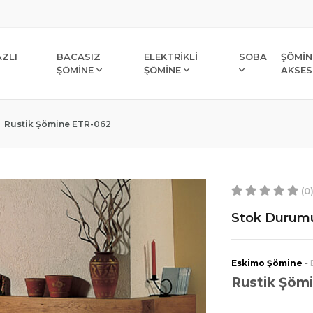
ZLI
BACASIZ
ELEKTRİKLİ
SOBA
ŞÖMİN
ŞÖMİNE
ŞÖMİNE
AKSES
Rustik Şömine ETR-062
(0
Stok Durum
-
Eskimo Şömine
Rustik Şöm