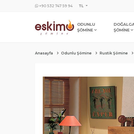
+90 532 747 59 94
TL
ODUNLU
DOĞALGA
ŞÖMİNE
ŞÖMİNE
Anasayfa
Odunlu Şömine
Rustik Şömine