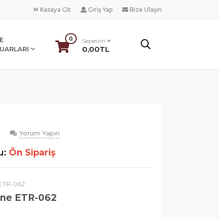
Kasaya Git
Giriş Yap
Bize Ulaşın
0
E
Sepetim
0,00TL
UARLARI
Yorum Yapın
)
u:
Ön Sipariş
ETR-062
ine ETR-062