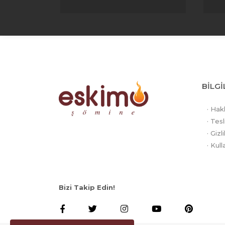
BİLGİ
· Hak
· Tesl
· Gizl
· Kull
Bizi Takip Edin!