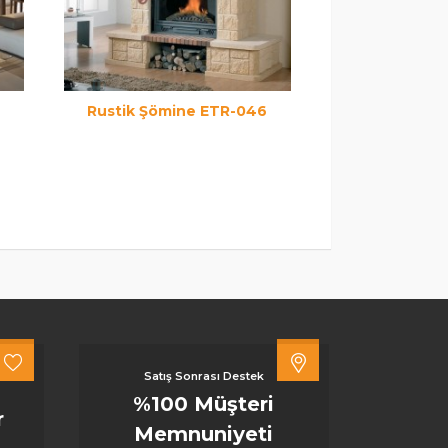
Rustik Şömine ETR-046
Rustik Şöm
Satış Sonrası Destek
%100 Müşteri
r
Memnuniyeti