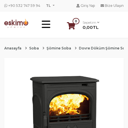
+90 532 747 59 94
TL
Giriş Yap
Bize Ulaşın
0
Sepetim
0,00TL
Anasayfa
Soba
Şömine Soba
Dovre Döküm Şömine Sob