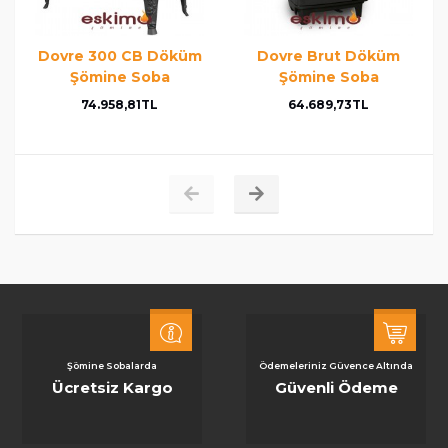
Dovre 300 CB Döküm
Dovre Brut Döküm
Şömine Soba
Şömine Soba
74.958,81TL
64.689,73TL
Şömine Sobalarda
Ödemeleriniz Güvence Altında
Ücretsiz Kargo
Güvenli Ödeme