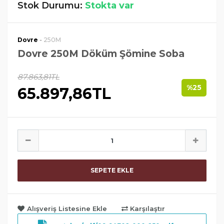
Stok Durumu:
Stokta var
-
Dovre
250M
Dovre 250M Döküm Şömine Soba
87.863,81TL
%25
65.897,86TL
SEPETE EKLE
Alışveriş Listesine Ekle
Karşılaştır