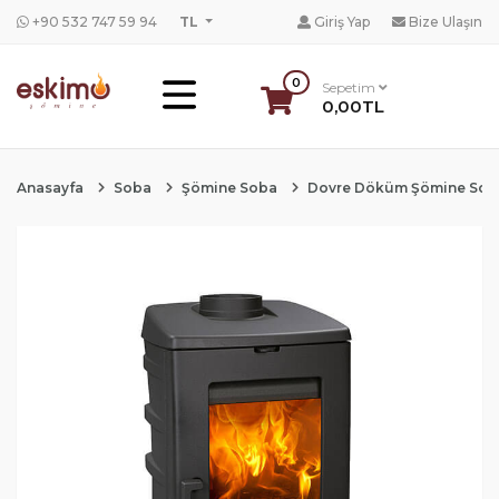
+90 532 747 59 94
TL
Giriş Yap
Bize Ulaşın
0
Sepetim
0,00TL
Anasayfa
Soba
Şömine Soba
Dovre Döküm Şömine Sob