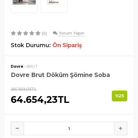
Yorum Yapın
(0)
Stok Durumu:
Ön Sipariş
-
Dovre
BRUT
Dovre Brut Döküm Şömine Soba
86.169,05TL
%25
64.654,23TL