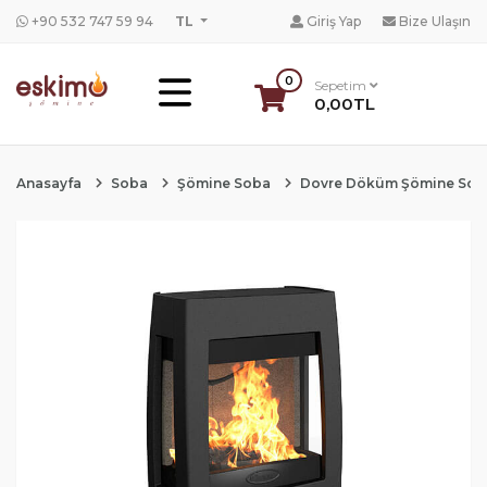
+90 532 747 59 94
TL
Giriş Yap
Bize Ulaşın
0
Sepetim
0,00TL
Anasayfa
Soba
Şömine Soba
Dovre Döküm Şömine Sob