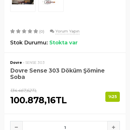
Yorum Yapın
(0)
Stok Durumu:
Stokta var
-
Dovre
SENSE 303
Dovre Sense 303 Döküm Şömine
Soba
134.467,62TL
%25
100.878,16TL