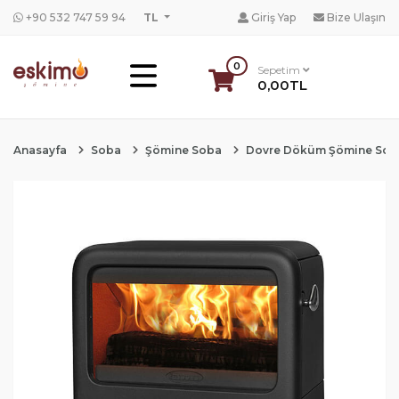
+90 532 747 59 94
TL
Giriş Yap
Bize Ulaşın
0
Sepetim
0,00TL
Anasayfa
Soba
Şömine Soba
Dovre Döküm Şömine Sob