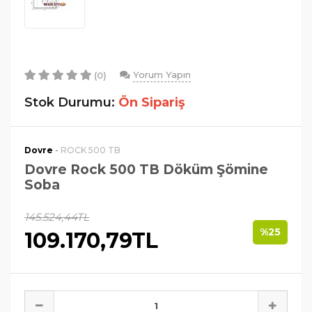
Yorum Yapın
(0)
Stok Durumu:
Ön Sipariş
-
Dovre
ROCK 500 TB
Dovre Rock 500 TB Döküm Şömine
Soba
145.524,44TL
%25
109.170,79TL